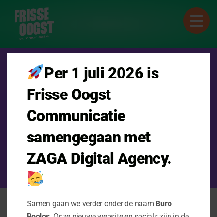
Per 1 juli 2026 is
ZEG HOOI!
Frisse Oogst
Communicatie
06 107 170 20
info@frisseoogst.nl
samengegaan met
ZAGA Digital Agency.
Privacy Statement
Samen gaan we verder onder de naam
Buro
Boolos
. Onze nieuwe website en socials zijn in de