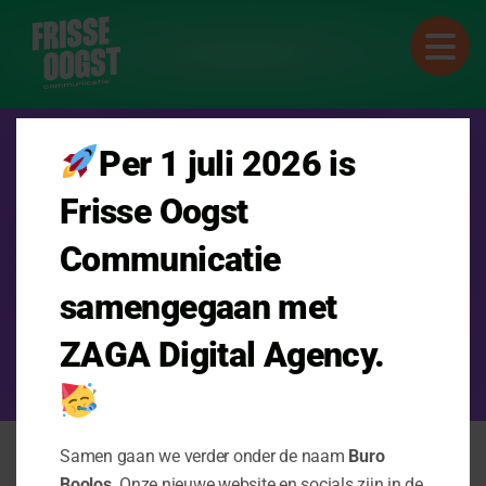
Per 1 juli 2026 is
ZEG HOOI!
Frisse Oogst
Communicatie
06 107 170 20
info@frisseoogst.nl
samengegaan met
ZAGA Digital Agency.
Privacy Statement
Samen gaan we verder onder de naam
Buro
Boolos
. Onze nieuwe website en socials zijn in de